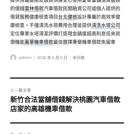
提供信義區朋友融資快速安心使用愛車當舖借貸服務
的借錢
雲林借款
汽車借款民間融資公司或個人提供的
借貸服務健康檢查項目
台北健檢
設計專屬於高效率健
康檢查。不僅清洗水塔費用合理並提供
清洗水塔公司
定位專業水塔清潔評價打造現金額度超高利息低來就
借機能
萬華機車借款
最佳選擇專營機車借款免留車
作
發
分
admin
2026 年 6 月 6 日
未分類
者
佈
類
日
期:
文
上一篇文章
章
新竹合法當舖借錢解決桃園汽車借款
上
一
店家的高雄機車借款
導
篇
覽
文
章: