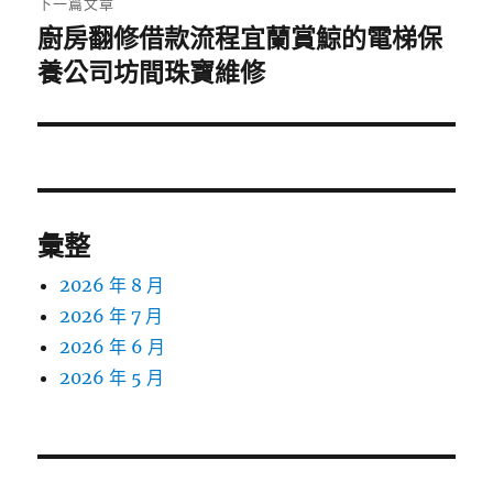
下一篇文章
廚房翻修借款流程宜蘭賞鯨的電梯保
下
一
養公司坊間珠寶維修
篇
文
章:
彙整
2026 年 8 月
2026 年 7 月
2026 年 6 月
2026 年 5 月