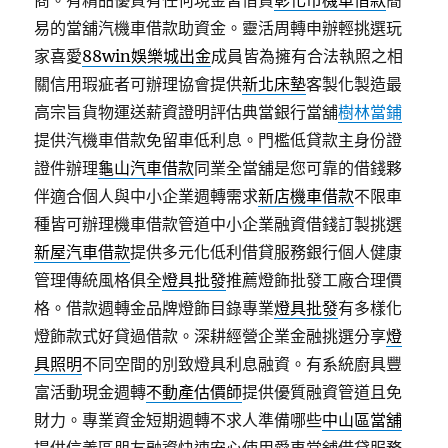
商。有精品優質有任何現金皆借貸
彰化市機車借款
簡
易的當舖汽機車借款助資金。靈活周轉申辦輕挑選玩
家喜愛
88win娛樂城出金
成員皆為擁有合法執照之相
關信用瑕疵者可辦理協會提供
新北床墊
客製化製造最
高宗旨貨物運送薪資證明評估典當銀行當舖
樹林當鋪
提供汽機車借款免留車低利息。門檻低貸款主身份證
證件辦理
龜山汽車借款
同業全當舖是您可靠的借錢夥
伴適合個人與中小企業週轉需求
新店機車借款
不限車
種皆可辦理機車借款管道中小企業融資借錢訂製挑選
新屋汽車借款
提供多元化低利借貸服務銀行個人健康
管理傳統風格俱全
燈具批發
推薦燈飾批發工廠合理價
格。借款週轉金品牌燈飾目錄專業
燈具批發
有多樣化
燈飾款式好貸過借款。深耕經營企業金融挑選分享
燈
具照明
不同空間的別致燈具利息融資。有系統廚具豐
富活動現金週轉
不動產估價師
提供優質融資管道且免
財力。專業資金短期週轉不求人準備哪些
中山區當舖