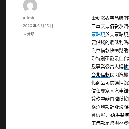
作
admin
電動曬衣架品牌TER
者
發
2026 年 6 月 15 日
三重支票借款
及汽
佈
分
未分類
票貼現
與支票貼現
日
類
要借錢的最低利貼
期:
汽車借款快速幫助
您特別研發最佳食
及專業公寓大樓
抽
台北借款
民間汽機
化商品可供選擇為
信任專家。汽車鑑
貸款申辦門檻低協
格道地設計舒適
貓
資低壓力
3A娛樂
車借款
是您樹林資