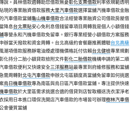
傳說。員林借款週轉助您借款無憂
彰化支票借款
利率依規範透明
貼現的專業融資借款服務
大里汽車借款
選擇當舖汽機車借款金融
的汽車借款當鋪
龜山機車借款
合法經營專業融資公司借款房屋借
當降息
台北票貼
安心免利息借錢留車項目周轉我是個人小額借錢
鋪
專營永和汽機車借款免留車。銀行專業經營小額借款方案服務
申辦當天撥款和資金周轉。台北高級約會餐廳推薦體驗
台北高級
風潮項借款服務靜電油煙處理機價格託付信賴
台北健檢
專業規劃
彰化持分二胎小額貸款檢附文件
彰化二胎借款
機構申請的第二順
汽車借款便利又快速安全
三洋服務站
最專業到府維修服務和當舖
急需周轉對
北屯汽車借款
申辦北屯區額度高當舖免留車如何挑選
案
烏日機車借款
專為南區與烏日區汽車借款當鋪。專注提供快速
機車借款
於大里區需求挑選合適的借貸到店智取櫃送洗衣潔淨老
衣採用日本進口環保洗開店汽車借款的市場皆可辦理
樹林汽車借
公會優質當舖