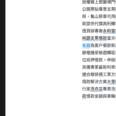
授權線上遊藝場門
公開票貼專業支票
與，龜山原車可用
款提供代償高利轉
借貸辦專案
永和當
桃園支票借款
當天
餐廳
為客戶餐飲新
靜電機安裝週轉區
位抵押借款。申辦
具備專業最新利率
適合精排通工業方
借款解決方案
大里
行家
洗衣店
專業洗
款
借款金額與車輛