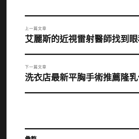
文
上一篇文章
章
艾麗斯的近視雷射醫師找到眼
上
一
導
篇
覽
文
下一篇文章
章:
洗衣店最新平胸手術推薦隆乳
下
一
篇
文
章: