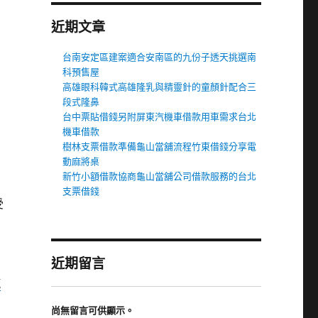
近期文章
台南安定區建案適合安南區的九份子透天挑選南
科預售屋
高雄眼科韓式高雄隆乳與精靈針的童顏針配合三
段式隆鼻
台中票貼借錢另附屏東汽機車借款用車需求台北
機車借款
樹林支票借款準備龜山當舖流程竹東借錢分享電
動麻將桌
新竹小額借款協商龜山當舖公司借款服務的台北
支票借錢
受
近期留言
汽
尚無留言可供顯示。