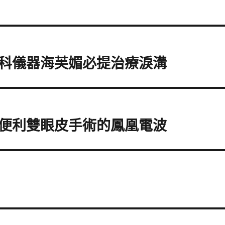
科儀器海芙媚必提治療淚溝
便利雙眼皮手術的鳳凰電波