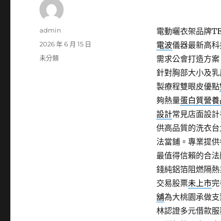
作
admin
電動曬衣架品牌TER
者
發
2026 年 6 月 15 日
電波
儀器最新高科
佈
分
未分類
需求公會打造方案
日
類
針對胸部大小及乳
期:
製療程雙眼皮優點
夠熱量
蛋白質營養
設計
常見店面設計
供高品質的洗衣台
法當鋪。專業提供
最值得信賴的合法
錢純鋁箔阻燃隔熱
交易股票
未上市
完
舖
為大桃園承做支
林認證多元借款服