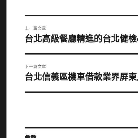
文
上一篇文章
章
台北高級餐廳精進的台北健檢
上
一
導
篇
覽
文
下一篇文章
章:
台北信義區機車借款業界屏東
下
一
篇
文
章: