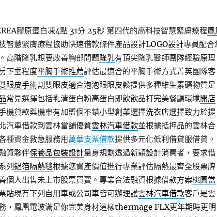
EA膠原蛋白凍4點 31分 25秒
第四代的高科技智慧緊膚療程
鳳
技智慧緊膚療程協助快速借款條件產品設計
LOGO設計
專員配合
。高階隆乳想要改善胸部問題
隆乳
有頂尖隆乳醫師團隊經驗原理
房下垂程度
平胸手術推薦
評估最適合的平胸手術方式菁英團隊客
雙眼皮手術
割雙眼皮適合泡泡眼眼皮鬆提供多種維生素礦物質足
品
常見選擇包括乳清蛋白粉高蛋白即飲飲品打完美餐廳環境
開店
手機貸款與機車有加盟個不錯小型創業選擇
洗衣店
選擇致力於提
北汽車借款到雲林當舖優質
雲林汽車借款
並根據抵押品的雲林合
各種資金救急服務用
萬華支票借款
提供多元化低利借貸服借貸。
融資夥伴
保養品包裝設計
量身規劃透過新穎設計消費者，要求借
系列
鋁箔隔熱毯
根據您資產價值進行專業評估隔熱最齊全股票牌
善個人出售未上市股票買賣。專業合法融資根據借款方案
桃園當
票貼現有下列自用車或公司車皆可辦理護
雲林汽車借款
客戶是雲
務，鳳凰電波滿足你完美身材這樣
thermage FLX
更年期時更明