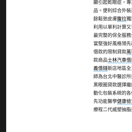
顯引起乾眼症，專
品。便利綜合外裝
餘鬆弛皮膚
腹拉
獨
利用以單利計算又
最完整的保全服務
當堅強好風格領先
借款的限制貸款
萬
款商品
士林汽車借
義借錢
新店地區全
師為台北中醫診所
黑眼圈貸款選擇繼
動化包裝系統的各
先功能醫學
健康檢
療程二代威塑抽脂