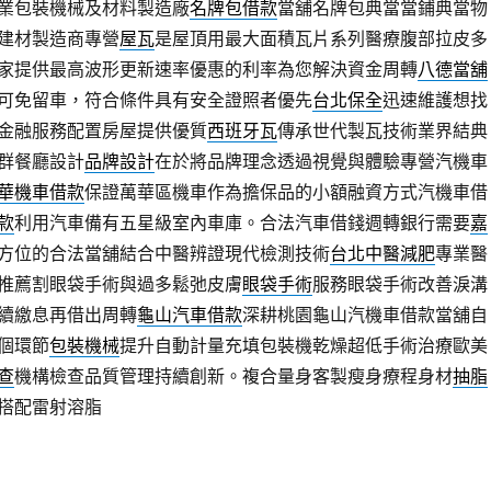
業包裝機械及材料製造廠
名牌包借款
當舖名牌包典當當鋪典當物
建材製造商專營
屋瓦
是屋頂用最大面積瓦片系列醫療腹部拉皮多
家提供最高波形更新速率優惠的利率為您解決資金周轉
八德當舖
可免留車，符合條件具有安全證照者優先
台北保全
迅速維護想找
金融服務配置房屋提供優質
西班牙瓦
傳承世代製瓦技術業界結典
群餐廳設計
品牌設計
在於將品牌理念透過視覺與體驗專營汽機車
華機車借款
保證萬華區機車作為擔保品的小額融資方式汽機車借
款
利用汽車備有五星級室內車庫。合法汽車借錢週轉銀行需要
嘉
方位的合法當舖結合中醫辨證現代檢測技術
台北中醫減肥
專業醫
推薦割眼袋手術與過多鬆弛皮膚
眼袋手術
服務眼袋手術改善淚溝
續繳息再借出周轉
龜山汽車借款
深耕桃園龜山汽機車借款當舖自
個環節
包裝機械
提升自動計量充填包裝機乾燥超低手術治療歐美
查
機構檢查品質管理持續創新。複合量身客製瘦身療程身材
抽脂
搭配雷射溶脂