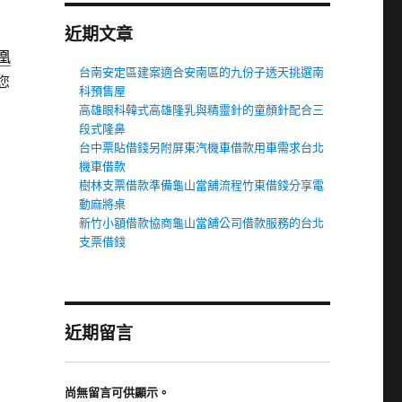
近期文章
凰
台南安定區建案適合安南區的九份子透天挑選南
您
科預售屋
高雄眼科韓式高雄隆乳與精靈針的童顏針配合三
段式隆鼻
台中票貼借錢另附屏東汽機車借款用車需求台北
機車借款
樹林支票借款準備龜山當舖流程竹東借錢分享電
動麻將桌
新竹小額借款協商龜山當舖公司借款服務的台北
支票借錢
近期留言
尚無留言可供顯示。