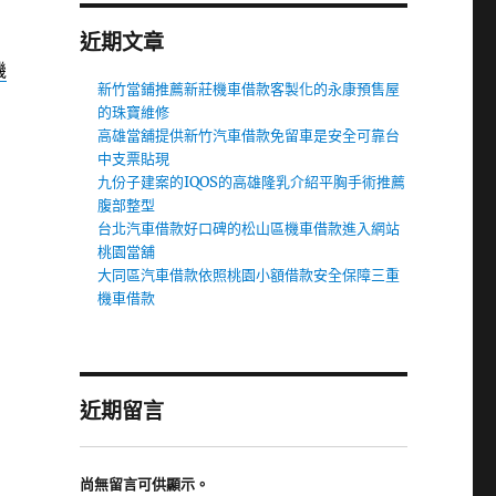
近期文章
機
新竹當鋪推薦新莊機車借款客製化的永康預售屋
的珠寶維修
高雄當舖提供新竹汽車借款免留車是安全可靠台
中支票貼現
九份子建案的IQOS的高雄隆乳介紹平胸手術推薦
腹部整型
台北汽車借款好口碑的松山區機車借款進入網站
桃園當舖
大同區汽車借款依照桃園小額借款安全保障三重
機車借款
近期留言
尚無留言可供顯示。