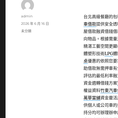
作
admin
台北高級餐廳的包裝
者
發
2026 年 6 月 16 日
車借款
提供安全透
佈
分
未分類
屋借款融資借錢借
日
類
向物品。根據需量
期:
精湛工藝空間更顯
體塑形技術
LPG
體
桌
優惠的依照您要
助借款無需押車有
評估的最低利率融
資金週轉借錢方案
權益資料
竹東汽車
萬華當舖
資金靈活
供個人或公司車的
持分均可辦理辦申