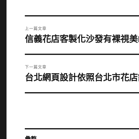
文
上一篇文章
章
信義花店客製化沙發有裸視美
上
一
導
篇
覽
文
下一篇文章
章:
台北網頁設計依照台北市花店舒適
下
一
篇
文
章: