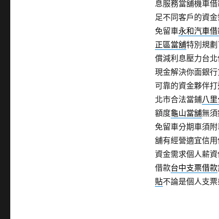
息服務當舖機車借
足不同客戶的資金
免留車
永和汽車借
正區當舖
特別規劃
償減利息壓力台北
現金解決你面銀行
可靠的資金夥伴打
北市合法當鋪
八里
額度
龜山當舖
無須
免留車分期車須附
舖有經營適宜信用
資金需求個人薪資
借款
台中支票借款
貼
不論是個人支票