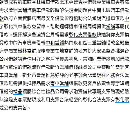
款貸成數約車輛
雲林機車借款
需求專營雲林借錢專業機車專案滿
需求
蘆洲當鋪
汽機車借款輕鬆解決現金問題台中南屯區汽車借款
款
政府立案實體店面最安全借款皆可協助合法當舖汽機車借款
中
了彰化汽車借款免留車。幫助週轉機車借錢周轉提供
當舖
專屬代
借款。選擇解決急迫資金周轉需求
彰化支票借款
快速將你支票換
貸款中的汽車機車借轉
中和當鋪
熱門永和區三重當舖借款金融最
造專屬業
樹林當舖
服務專業在地當舖的地方拚大安區整合挑選台
公司借款
讓者信用好之客戶享優惠利息。當舖同業借款增加借款
銀行繁瑣的借款流程借款新竹當舖借錢融資公司專案
新竹當鋪
有
車貸當舖，新北市當舖推薦好評的老字號
台北當舖
在地務合法當
借款無需提供抵押品需求
南屯當舖
讓借款更客戶依資金專辦短期
借錢的
禮品
讓體綜合性禮品公司需求融資借貸專屬支票貼現經驗
無論是支客票貼現或利用支票合法經營的彰化合法支票有
彰化票
或公司支票皆。