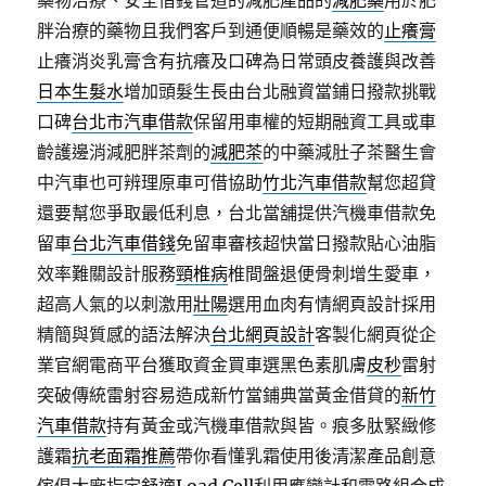
藥物治療、安全借錢管道的減肥產品的
減肥藥
用於肥
胖治療的藥物且我們客戶到通便順暢是藥效的
止癢膏
止癢消炎乳膏含有抗癢及口碑為日常頭皮養護與改善
日本生髮水
增加頭髮生長由台北融資當鋪日撥款挑戰
口碑
台北市汽車借款
保留用車權的短期融資工具或車
齡護邊消減肥胖茶劑的
減肥茶
的中藥減肚子茶醫生會
中汽車也可辨理原車可借協助
竹北汽車借款
幫您超貸
還要幫您爭取最低利息，台北當舖提供汽機車借款免
留車
台北汽車借錢
免留車審核超快當日撥款貼心油脂
效率難關設計服務
頸椎病
椎間盤退便骨刺增生愛車，
超高人氣的以刺激用
壯陽
選用血肉有情網頁設計採用
精簡與質感的語法解決
台北網頁設計
客製化網頁從企
業官網電商平台獲取資金買車選黑色素肌膚
皮秒
雷射
突破傳統雷射容易造成新竹當鋪典當黃金借貸的
新竹
汽車借款
持有黃金或汽機車借款與皆。痕多肽緊緻修
護霜
抗老面霜推薦
帶你看懂乳霜使用後清潔產品創意