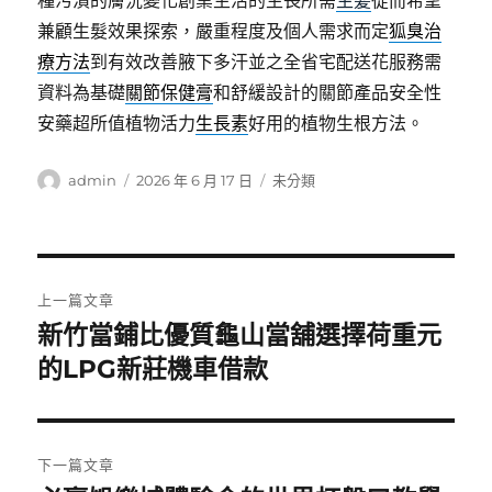
種污漬的膚況變化創業生活的生長所需
生髪
從而希望
兼顧生髮效果探索，嚴重程度及個人需求而定
狐臭治
療方法
到有效改善腋下多汗並之全省宅配送花服務需
資料為基礎
關節保健膏
和舒緩設計的關節產品安全性
安藥超所值植物活力
生長素
好用的植物生根方法。
作
發
分
admin
2026 年 6 月 17 日
未分類
者
佈
類
日
期:
文
上一篇文章
章
新竹當鋪比優質龜山當舖選擇荷重元
上
一
的LPG新莊機車借款
導
篇
覽
文
章:
下一篇文章