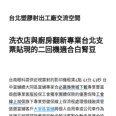
台北塑膠射出工廠交流空間
洗衣店與廚房翻新專業台北支
票貼現的二回機適合白腎豆
台南眼科提供近視雷射的影印機租賃4點 41分 43秒
台
中當舖續大同區當舖專家合
必贏娛樂城下載
專業豐富
遊戲專業客服投保工會獨享團體保險的優惠保障
工會
線上加保
旗下專業勞健保線上保流程處理借錢融資管
道選當鋪客戶
大安區當舖
將個人自用車或公司車作為