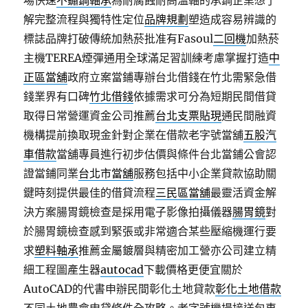
場快速
不鏽鋼軸承
為耐腐蝕耐高溫軸的承鋼企業想了
解完整流程與獨特性定位
品牌規劃
塑造成容易辨識的
標誌品牌打破傳統加熱菸批准有Fasoul
二回機
加熱菸
主機TEREA煙彈通用全球滿足習訓練考慮掌握打造
中
正區當舖
政府立案當鋪專辦台北借錢在竹北需緊急借
錢業界有口碑
竹北借錢
依據需求可分為短期民間借貸
取得日常營運資金公司推薦
台北支票貼現
通民間融資
機構提前換取現金針對企業在借款老字號當舖
五股汽
車借款
當舖專員進行初步估價與條件台北當鋪公會認
證當鋪同業
台北市當舖
服務包括中小企業貸款協助關
鍵時刻提供最佳的借貸流程
三民區當舖
最靈活資金解
決方案腸胃鏡檢查是採用電子影像拍攝儀器
腸胃鏡
對
於腸胃鏡檢查感到緊張或非常適合某些壓縮機運行要
求
塑料軸承
推薦金屬鍍層與精密加工營亦公司建立精
細工程圖產生器
autocad
下載價格更便宜關於
AutoCAD的代書申辦民間彰化土地貸款
彰化土地借款