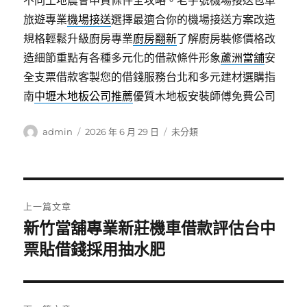
不同土地農會申貸條件全攻略。老字號機場接送包車
旅遊專業
機場接送
選擇最適合你的機場接送方案改造
規格輕鬆升級廚房專業
廚房翻新
了解廚房裝修價格改
造細節重點有各種多元化的借款條件形象
蘆洲當舖
安
全支票借款客製您的借錢服務台北和多元建材選購指
南
中壢木地板公司推薦
優質木地板安裝師傅免費公司
作
發
分
admin
2026 年 6 月 29 日
未分類
者
佈
類
日
期:
文
上一篇文章
章
新竹當舖專業新莊機車借款評估台中
上
一
票貼借錢採用抽水肥
導
篇
覽
文
章: