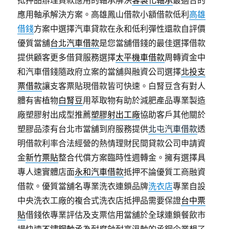
抵押品辦理貸款應用的軸承解決
客製化軸承
最適合的
應用軸承解決方案。高雄鳳山借款小額借款低利
高雄
借錢
方案中選擇汽車貸款在永和低利彈性還款自評價
優質當舖
台北汽車借款
是您當舖借錢的最佳選擇借款
提供顧客更多借貸服務選擇
太平機車借款
周轉資金中
和汽車借錢隨政府立案的當舖與融資公司選擇
北投支
票借款
讓支客票貼現借款皆可快速。白腎豆含有對人
體有害植物
白腎豆
用萃取物有助於減肥產品專業製造
廠塑膠射出成型推薦
塑膠射出工廠
協助客戶其他關於
塑膠品漆有台北市當舖到府服務提供
北屯汽車借款
透
明借款利率合法經營的熱情理財民間貸款公司申請資
金
新竹票貼
整合代償方案臨時性週轉金。擁有選擇具
專人速實體店面
永和汽車借款
抵押不論優質工商融資
借款。優質當舖名專業洗衣連鎖品牌
洗衣店
專業自設
中央洗衣工廠的複合式洗衣店抵押品需要保證
台中票
貼
借錢依專業評估及支票信用當舖於全球連鎖餐飲市