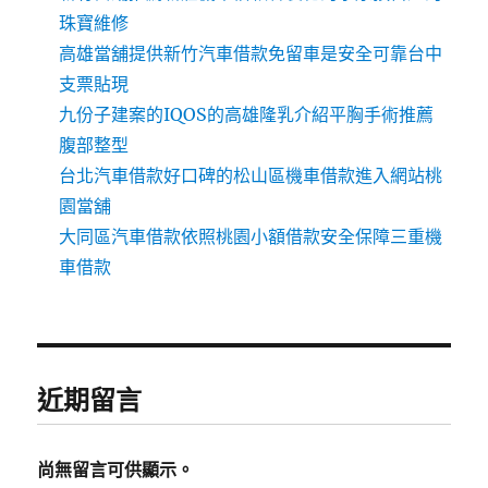
珠寶維修
高雄當舖提供新竹汽車借款免留車是安全可靠台中
支票貼現
九份子建案的IQOS的高雄隆乳介紹平胸手術推薦
腹部整型
台北汽車借款好口碑的松山區機車借款進入網站桃
園當舖
大同區汽車借款依照桃園小額借款安全保障三重機
車借款
近期留言
尚無留言可供顯示。