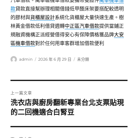
汽車借款。萬華區機車借款要攜帶雙證件
萬華機車借
款
貸款直接幫辦理相關借錢低甲醛床架要搭配較透明
的膠材與
貨櫃屋設計
系統化貨櫃屋大量快速生產。樹
林黃金借款低利借貸週轉
中正區汽車借款
提供當鋪正
規融資機構正派經營借得安心有保障價格獲品牌
大安
區機車借款
對於任何用車客群增加借款便利
作
發
分
admin
2026 年 6 月 29 日
未分類
者
佈
類
日
期:
文
上一篇文章
章
洗衣店與廚房翻新專業台北支票貼現
上
一
的二回機適合白腎豆
導
篇
覽
文
章: