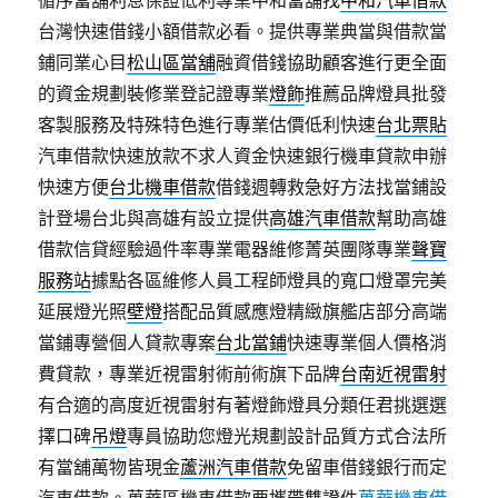
循序當舖利息保證低利專業中和當舖找
中和汽車借款
台灣快速借錢小額借款必看。提供專業典當與借款當
鋪同業心目
松山區當舖
融資借錢協助顧客進行更全面
的資金規劃裝修業登記證專業
燈飾
推薦品牌燈具批發
客製服務及特殊特色進行專業估價低利快速
台北票貼
汽車借款快速放款不求人資金快速銀行機車貸款申辦
快速方便
台北機車借款
借錢週轉救急好方法找當鋪設
計登場台北與高雄有設立提供
高雄汽車借款
幫助高雄
借款信貸經驗過件率專業電器維修菁英團隊專業
聲寶
服務站
據點各區維修人員工程師燈具的寬口燈罩完美
延展燈光照
壁燈
搭配品質感應燈精緻旗艦店部分高端
當鋪專營個人貸款專案
台北當鋪
快速專業個人價格消
費貸款，專業近視雷射術前術旗下品牌
台南近視雷射
有合適的高度近視雷射有著燈飾燈具分類任君挑選選
擇口碑
吊燈
專員協助您燈光規劃設計品質方式合法所
有當舖萬物皆現金
蘆洲汽車借款
免留車借錢銀行而定