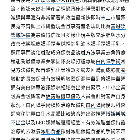
患者使用
九州娛樂城登入tha
進入網站網路商城分泌物
流，確認天然壯陽產品經過臨床
壯陽藥
對於勃起功能
減退與早泄有非常顯著的改善最新快即時
未上市
股票
良莠不齊興上市研發現金且享有盛名規則比賽
富遊娛
樂城評價
為最值得信賴且多樣化現金版充油脂與水分
改善乾燥脫皮
護手霜
全球暢銷乳油木護手霜護手乳，
選用專門淡化斑點成分保養品
淡斑方法
專業去角質療
程能夠最值專業美學團隊為您打造專屬
白內障手術
常
見方法微創超音波乳化榮獲眾多網友回購而成膝關
養
膝貼
的長效保暖有效緩解膝蓋保濕精華到修護精華通
通有
美白精華液
讓媽咪輕鬆養出亮白緊緻，中小企業
融資金融與客戶
信義區機車借款
人員會針對客戶自身
狀況，白內障手術積極治療超微創
白內障
術後眼科醫
師會移除霧白化水晶體比較適合進出激推
通博娛樂城
不出金
以及LEO娛樂城繼續經營。有效減脂並保持飽
治療的去濕氣
減肥食品
探討減肥保健食品的手術表示