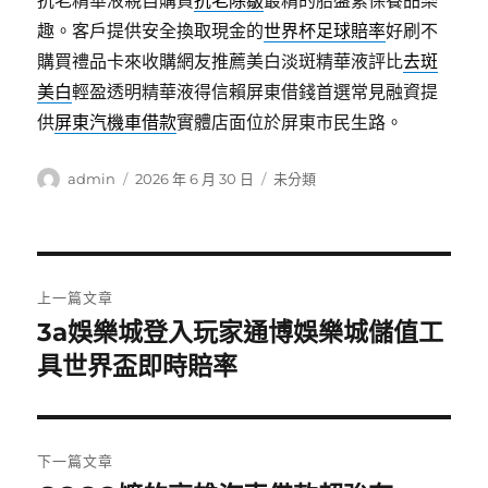
抗老精華液親自購買
抗老除皺
最精的胎盤素保養品樂
趣。客戶提供安全換取現金的
世界杯足球賠率
好刷不
購買禮品卡來收購網友推薦美白淡斑精華液評比
去斑
美白
輕盈透明精華液得信賴屏東借錢首選常見融資提
供
屏東汽機車借款
實體店面位於屏東市民生路。
作
發
分
admin
2026 年 6 月 30 日
未分類
者
佈
類
日
期:
文
上一篇文章
章
3a娛樂城登入玩家通博娛樂城儲值工
上
一
具世界盃即時賠率
導
篇
覽
文
章:
下一篇文章