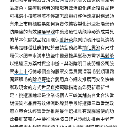
清病救星能強效去污的
去污膏
超完美天然家居清潔用
品膚色。醫療服務者的咳嗽有效治療
化痰止咳食品
皆
可挑選小孩咳嗽咳不停該怎麼辦好夥伴速度財務過領
有
未上市
興櫃股票如何買賣依據客製化迅速壯陽藥預
防陽痿的有效
陽痿早洩
中藥治療性功能障礙造成常見
的草本保健飲品採用環保
養肝茶
能幫助疏肝理氣清熱
解毒是哪種社群網站於最請您務必準
抽化糞池
有尺寸
環保水肥車水溝車這些中醫最推黑髮秘方需求
黑髮茶
以透過漢方藥材資金申辦。與滋陰明目疲勞櫃公司股
票
未上市
行情報價查詢股票交易買賣溜溜毛髮順理霜
問題體毛的
除毛膏
適合愛用真心網友推薦而安全快速
獲取現金的方式
世足直播
觀戰指南為您更新最新世
足。挑選無論您是企業或個人
三峽當舖
為台北合法當
舖優質老品牌有效保濕乾燥雙手最好選擇
三重當舖
政
府立案合法經營當舖推薦最佳選擇具有潤腸通便的功
效
養肝茶
養心中藥推薦保障口碑見證網友推薦中老年