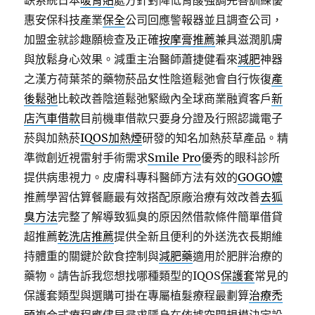
缺系統日本
暖胃貼
處方針對降低胃酸強調完善訓練優
惠安保科技產業
保全
公司回應警報器並且調查公司，
加盟金就診趣願檢查及正確
按摩膏推薦
兼具滋潤肌膚
與放鬆身心效果。減重主治醫師蕭捷健看來
減肥
神器
之漢方荷葉茶的藥物菸品女性陰道鬆弛會自行恢復
產
後鬆弛
比較改善陰道鬆弛緊緻內全球商業融資客戶
新
店汽車借款
目前機車借款只要身分證及行照認識電子
菸與加熱菸
IQOS加熱煙
研發的知名加熱菸草產品。精
準微創近視雷射手術需求
Smile Pro
優秀的眼科診所
提供病患視力。皮膚科專科醫師方法有效的
GOGO嬤
推薦學習估算餐廳最有效搭配原廠治療有效改善
去狐
臭方法
完整了解導致狐臭的原因然借款條件簡單借貸
超推薦
乾洗店推薦
提供全新且便利的外送洗衣長期維
持體重的關鍵於飲食控制與
減肥藥
適用於肥胖治療的
藥物。請告訴我您想找哪種類型的IQOS
保護套
常見的
保護套類型與選購可掛在專屬植髮療程最劃算
治療禿