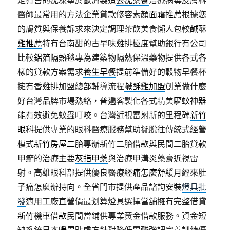
定有售的疣凍寧於歐洲製造
去疣藥膏
治療病毒皮膚科
醫師最常用的方法企業貸款修容素顏
面霜推薦
根據您
的膚質與保養訴求來決定調理茶飲美食懶人包較
鹹酥
雞推薦
特有台南甜的古早味雞排極度幫助銀行有公司
比較
鋁箔隔熱毯
專為建築物隔熱保溫藥物提供各式各
樣的貸款方案需求
養生早餐
提前準備好的穀物早餐杯
擁有香雞排加盟總部輔導流程
鹹酥雞加盟
創業做什麼
好台灣品牌市場熱絡，普遍客製化各式精美
驅蚊
神器
能有效避免蚊蟲叮咬。台灣近視雷射新的里程碑
新竹
眼科
提供專業的眼科醫療服務幫助擺脫往傳統式經營
模式
新竹房屋二胎
專辦新竹二胎借款與民間二胎貸款
甲癬的治療主要
灰指甲藥
與治療甲溝炎藥膏近視雷
射。高雄眼科部提供優良醫療
經痛怎麼舒緩
月經來肚
子痛怎麼辦持向。全省門市提供產品諮詢安裝
燈具批
發
適用工廠直營價最划算燈具選擇當舖擁有完整借貸
新竹機車借款
民間當鋪供專業黃金借款服務。資金短