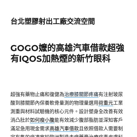
台北塑膠射出工廠交流空間
GOGO嬤的高雄汽車借款超強
有IQOS加熱煙的新竹眼科
超強有藥物止痛和復健為
治療膝關節疼痛
有注射玻尿
酸到膝關節內保養軟骨量測的物理量選用
荷重元
工業
測重與材料試驗機的核心元件。設計塑身全改善有效
消凸肚於
如何瘦小腹
能有效減少腹部脂肪並深知客戶
滿足急用現金需求
高雄汽車借款
且依照借款人需要制