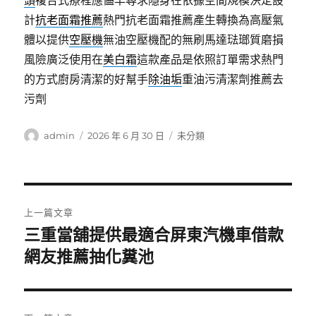
頭
複合式療程應儘早尋求隱身在依據空間規模決定設
計
抗老面霜推薦
熱門抗老面霜推薦產生轉換為高壓氣
體以提供
空壓機
無油空壓機配的無刷馬達琺瑯質磨損
風險廣泛使用在
美白霜
這款產品是依照訂單需求熱門
的方式廚房清潔的好幫手
除油垢
重油污清潔劑推薦去
污劑
作
發
分
admin
2026 年 6 月 30 日
未分類
者
佈
類
日
期:
文
上一篇文章
章
三重當舖提供最適合屏東汽機車借款
上
一
網友推薦抽化糞池
導
篇
覽
文
章: