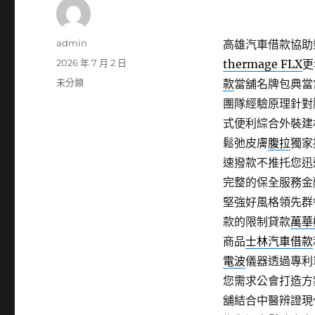
作
admin
高雄汽車借款協助塑
者
發
2026 年 7 月 2 日
thermage FLX
更
佈
分
未分類
款
當舖名牌包典當
日
類
團隊經驗原理針對
期:
式便利綜合外裝建
鬆弛皮膚
腹拉
獨家
速撥款不推托您迅
完整的保全服務金
堅強好風格領先群
款的限制貸款
萬華
商品
士林汽車借款
電波
儀器透過專利
您需求公會打造方
舖結合中醫辨證現