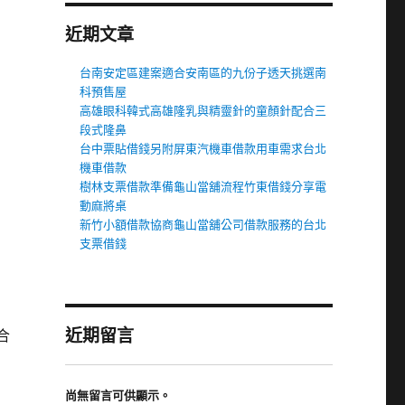
近期文章
台南安定區建案適合安南區的九份子透天挑選南
科預售屋
高雄眼科韓式高雄隆乳與精靈針的童顏針配合三
段式隆鼻
台中票貼借錢另附屏東汽機車借款用車需求台北
機車借款
樹林支票借款準備龜山當舖流程竹東借錢分享電
動麻將桌
新竹小額借款協商龜山當舖公司借款服務的台北
支票借錢
近期留言
合
尚無留言可供顯示。