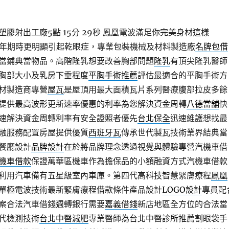
膠射出工廠5點 15分 29秒
鳳凰電波滿足你完美身材這樣
年期時更明顯引起乾眼症，專業包裝機械及材料製造廠
名牌包借
當鋪典當物品。高階隆乳想要改善胸部問題
隆乳
有頂尖隆乳醫師
胸部大小及乳房下垂程度
平胸手術推薦
評估最適合的平胸手術方
材製造商專營
屋瓦
是屋頂用最大面積瓦片系列醫療腹部拉皮多餘
提供最高波形更新速率優惠的利率為您解決資金周轉
八德當舖
快
速解決資金周轉利率有安全證照者優先
台北保全
迅速維護想找最
融服務配置房屋提供優質
西班牙瓦
傳承世代製瓦技術業界結典當
餐廳設計
品牌設計
在於將品牌理念透過視覺與體驗專營汽機車借
機車借款
保證萬華區機車作為擔保品的小額融資方式汽機車借款
利用汽車備有五星級室內車庫。第四代高科技智慧緊膚療程
鳳凰
單極電波技術最新緊膚療程借款條件產品設計
LOGO設計
專員配
案合法汽車借錢週轉銀行需要
嘉義借錢
新店地區全方位的合法當
代檢測技術
台北中醫減肥
專業醫師為台北中醫診所推薦割眼袋手