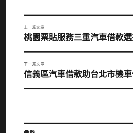
文
上一篇文章
章
桃園票貼服務三重汽車借款選
上
一
導
篇
覽
文
下一篇文章
章:
信義區汽車借款助台北市機車
下
一
篇
文
章: