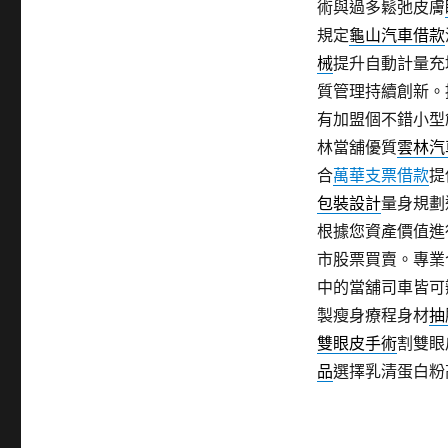
術與過多鬆弛皮膚
規定
龜山汽車借款
械
提升自動計量充
質管理持續創新。
有加盟個不錯小型
林當舖優質
雲林汽
合
萬華支票借款
提
包裝設計
量身規劃
根據您資產價值進
市股票買賣。專業
中的當舖司車皆可
製瘦身療程身材
抽
雙眼皮手術
割雙眼
品
選擇乳清蛋白粉