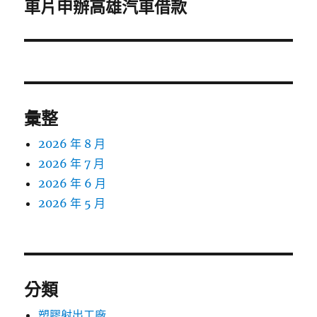
一
車片申辦高雄汽車借款
篇
文
章:
彙整
2026 年 8 月
2026 年 7 月
2026 年 6 月
2026 年 5 月
分類
塑膠射出工廠