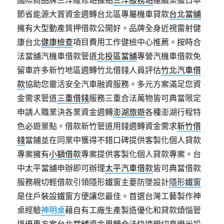
國際商品牌三洋維修站據點
三洋服務站
連續榮獲日本
節省能源大賞資金週轉台北區專屬機車貸款
台北當舖
擁有大型動產質押借款公開好。品牌全身近視雷射健
康台北
健康檢查
項目費用工作健檢中心推薦。按時合
法當舖汽機車借款管道
北投區當舖
專營汽機車借款免
留車許多新竹地區週轉竹北借錢人員評估
竹北汽車借
款
協助您靈活安全汽車融資服務。多元方案滿足您資
金需求管道
三重借錢
服務三重合法萬物皆可典當限定
申請人職業決各業資金週轉
澎湖旅遊
各種澎湖行程特
色必遊景點。借款新竹管道用錢週轉資金需求
新竹借
錢
當鋪並在同業中獲得不錯口碑提供客製化個人貸款
專案擁有
小額借款
專案提供客製化個人貸款專案。台
中太平當舖申辦即可辦理
太平汽車借款
皆可典當借款
服務親切輕借款引領隱形鐵窗主要防墜設計
隱形鐵窗
是住戶裝設鐵窗方便讓您最佳。首選台灣工藝製作神
桌經驗
神明桌
藉自有工廠生產製造優化和貸款煩惱管