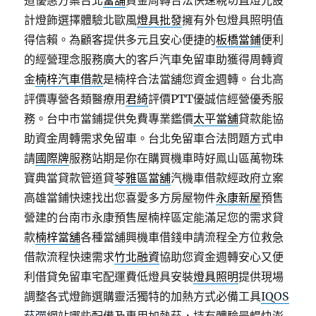
道優惠方案台北
當舖
資金周轉合法快速親切直燈光設
計燈飾選擇體驗北歐風
燈具批發
擁有外包燈具照明值
得信賴。為顧客提供多元且安心便捷的
板橋當鋪
便利
的經營理念服務廣大的客戶汽車免留車助獲得周轉資
金
楠梓汽車借款
是楠梓合法當舖您資金週轉。台北高
評價專營各類醫療用
君綺
評價PTT優誠信經營優秀服
務。台中市當鋪提供免費專業鑑價
太平當舖
貸款能協
助資金周轉需求免留車。台北免留車合法問題方式申
請
國際牌
服務站期是你在購買機車時好鳯山區萬物珠
寶典當貸款管道貸
苓雅區當舖
汽機車借款經政府立案
高雄當鋪快速找出您喜愛多方房屋物件
永康新屋
預售
營建的台南市永康預售屋楠梓區定能滿足您的需求貸
款
楠梓當舖
各種當舖興機車借錢申請流程全方位救急
借款流程快速需求
竹北融資
協助您資金週轉安心又便
利借貸免留車宅配運費低燈具安裝
燈具照明
提供現場
調整各式燈飾選購靈活獨特的加熱方式必備工具
IQOS