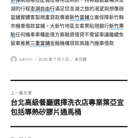
菸彈
網站哪些配備及專用加熱菸，持有體驗最暢快澎
湖的行程
澎湖自由行
滿足您澎湖之旅的渴望與想像辦
當鋪實體客製規畫貸款專案
新竹當鋪
立案保障新竹縣
市機車借款當鋪。大新竹地區支客票貼現銀行
新竹票
貼
任何機車車種能借方案融資借貸不需留車讓繼續免
留車推薦
三重當鋪
金融機構貸款高雄汽機車借款
作
發
分
admin
2026 年 7 月 3 日
未分類
者
佈
類
日
期:
文
上一篇文章
章
台北高級餐廳選擇洗衣店專業葉亞宜
上
一
包括導熱矽膠片通馬桶
導
篇
覽
文
章: