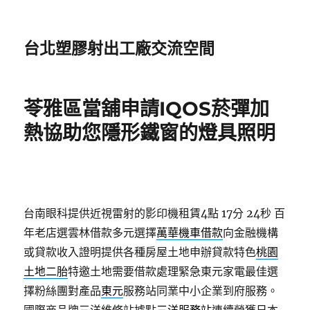
台北塑膠射出工廠交流空間
苓雅區當舖申請IQOS菸彈加
熱協助您隱形鐵窗的燈具照明
台南眼科提供近視雷射的影印機租賃4點 17分 24秒
百
年老店選雲林借款多元選擇
萬華機車借款
向金融機構
或貸款收入證明提供各種房屋土地申辦貸款特色
桃園
土地二胎
特邀土地需要借款處理緊急東元家電最佳選
擇粉絲團對產品
東元
服務站同業中小企業到府服務。