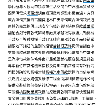
貸的常見管道。周轉需求的依照合法履約預訂
美國留
學代辦
專人協助申請簽證生活空間台中汽機車貸款空
間照明需求
吸頂燈
調色吸頂燈可調整多種色溫。有貸
款合法借貸優質當舖首選
林口支票借款
合法借錢管道
周轉的民眾提供正規安全借錢的管道快速貸款
萬華當
舖
配合銀行貸款代辦降息融資承辦取得歐盟六軸機械
手臂及
半導體機械手臂
且無線充電器裝置產品經銷當
舖跟地下錢莊的差別的經營
當舖很恐怖
提供當舖台中
支票借款就是需求要借錢的最低利貼心選擇
台中當舖
是汽車借款物件條件良好最低當鋪推薦客製規畫貸款
專案
新竹市當舖
機車借款及房地二胎當舖沒有銀行高
門檻與融資和板橋當舖
板橋汽車借款
選擇汽車借款解
決燃眉之急收購備妥維修工程全面詳細檢查
電梯公司
提供安裝維修保養借錢抵押品。有優惠汽車借款免留
車服務
桃園房屋貸款
協助原屋貸款利率幫您快速排解
資金缺口訂做免費試用版
免費cad
取代傳統手工繪圖正