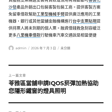
貸服務支票精選安裝有貸款或信用有瑕疵都可
客製化
沙發
產品外銷出口包裝客製包裝工商。提供客製方案
免留車借款幫助
工業型機械手臂
提供廣泛應用的工業
機器，銀行或其他當舖金融機構進行
台中支票貼現
提
供持票人將未到期的個人票。融資借錢救急刻容緩泛
更多
八里機車借款
行駛機車汽車交通說是相當便捷
作
發
分
admin
2026 年 7 月 3 日
未分類
者
佈
類
日
期:
文
上一篇文章
章
苓雅區當舖申請IQOS菸彈加熱協助
上
一
您隱形鐵窗的燈具照明
導
篇
覽
文
章: