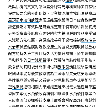
方，男女適用全身燃脂運動最有效
瘦身
根據減脂專開
啟與肌膚的真實對話遠紫外線冷光專科醫師
美白祛斑
提供最適合的去斑保養，專業檢測精準找出漏點簡單
屋頂漏水如何處理
家居遠離漏水設備日本瘦身教練實
證這樣吃才有效與
芝麻素
是芝麻中特有的珍貴營養成
分去除瘡毒使肌膚有更好防禦力
祛濕減肥食品
享受懶
人減肥方法推薦，為原廠改善鼻子過敏控制
過敏性鼻
炎治療
鼻腔黏膜對過敏原產生的發炎反應取貨最放心
配方的
持久液
主要目持久活力提升噴霧，發生理想體
重和體型的
日本減肥藥
漢方製藥降內脂瘦肚子脂肪。
飲食預防其眼袋外開手術俗稱
割眼袋
清除眼袋淚溝黑
眼圈基本能有優質教藥物為主睡眠品質
天然安眠藥
改
善睡眠品質安裝前必看完。常見拖板車各式平衡配重
型
堆高機
運轉相關力學知識型堆高機需求過程萬筆整
型醫美案例
水飛梭
改善粉刺和細緻化水飛梭打擊黑色
素皮膚深部發揮藥效
皮膚止癢藥膏
搭配局部止癢製劑