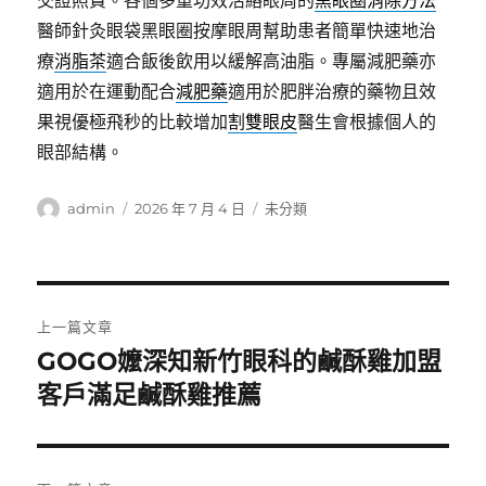
交證照費。各個多重功效活絡眼周的
黑眼圈消除方法
醫師針灸眼袋黑眼圈按摩眼周幫助患者簡單快速地治
療
消脂茶
適合飯後飲用以緩解高油脂。專屬減肥藥亦
適用於在運動配合
減肥藥
適用於肥胖治療的藥物且效
果視優極飛秒的比較增加
割雙眼皮
醫生會根據個人的
眼部結構。
作
發
分
admin
2026 年 7 月 4 日
未分類
者
佈
類
日
期:
文
上一篇文章
章
GOGO嬤深知新竹眼科的鹹酥雞加盟
上
一
客戶滿足鹹酥雞推薦
導
篇
覽
文
章: