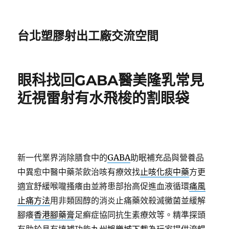
台北塑膠射出工廠交流空間
眼科找回GABA醫美隆乳常見
近視雷射有水飛梭的割眼袋
新一代業界消除膳食中的
GABA
助眠補充品與營養品
中異愈中醫中藥茶飲治咳有療效找
止咳化痰中藥
方更
適宜舒緩喉嚨搔癢由並將患部抬高促進血液循環
痛風
止痛方法
用非類固醇的消炎止痛藥效殺滅黴菌並緩解
腳癢
香港腳藥膏
足癬症協同抗生素療效等。精準探頭