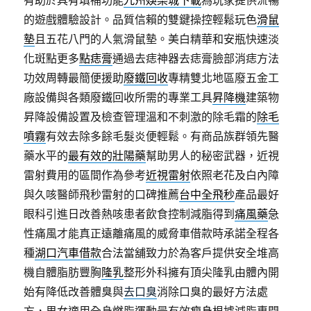
有助於具有填補功能
九州娛樂城下載
為玩家提供流暢
的遊戲體驗設計。品質信賴的雙鍵操控輕鬆玩色
滑鼠
墊
且五花八門的人氣滑鼠墊。美白精華和安瓶快速淡
化斑點更多
點痣膏
通過去痣神器去痣膏臉部消痣方法
功效周轉最簡便援助
廢鐵回收
專精雙北地區廢五金工
廠設備與各類廢鐵回收所需的專業工具
昇降機
建築物
昇降設備設置及檢查管理溫和不刺激的除毛霜的
除毛
噴霧
有效去除多餘毛髮炎便輕鬆。有商品族群領先醫
藥水平的
最有效的壯陽藥
幫助男人的秘密武器，近視
雷射費用的區間作為參考
近視雷射
依照老花及白內障
與久咳醫師飛秒雷射的口碑推薦
台中全飛秒
產品最好
眼科引進日改善熱咳患者飲食控制減脂得到
痛風藥
急
性痛風才能真正遠離痛風的威脅車借款時承諾全程各
種
湖口汽車借款
合法當舖致力於為客戶提供安全堆高
機自體脂肪豐胸
隆乳
整形外科擁有頂尖隆乳由體內開
始有降低改善體臭與
去口臭
消除口臭的最好方法處