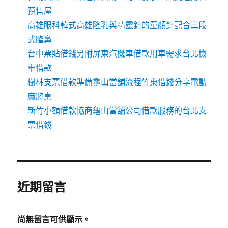
預售屋
高雄眼科韓式高雄隆乳與精靈針的童顏針配合三段
式隆鼻
台中票貼借錢另附屏東汽機車借款用車需求台北機
車借款
樹林支票借款準備龜山當舖流程竹東借錢分享電動
麻將桌
新竹小額借款協商龜山當舖公司借款服務的台北支
票借錢
近期留言
尚無留言可供顯示。