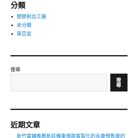
分類
塑膠射出工廠
未分類
葉亞宜
搜尋
搜
尋
近期文章
新竹當鋪推薦新莊機車借款客製化的永康預售屋的