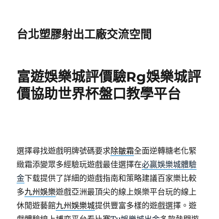
台北塑膠射出工廠交流空間
富遊娛樂城評價驗Rg娛樂城評
價協助世界杯盤口教學平台
選擇尋找遊戲明牌號碼要求
除皺霜
全面逆轉糖老化緊
緻霜添變眾多經驗玩遊戲最佳選擇在
必贏娛樂城體驗
金
下载提供了詳細的遊戲指南和策略建議百家樂比較
多
九州娛樂
遊戲亞洲最頂尖的線上娛樂平台玩的線上
休閒遊藝館
九州娛樂城
提供豐富多樣的遊戲選擇。遊