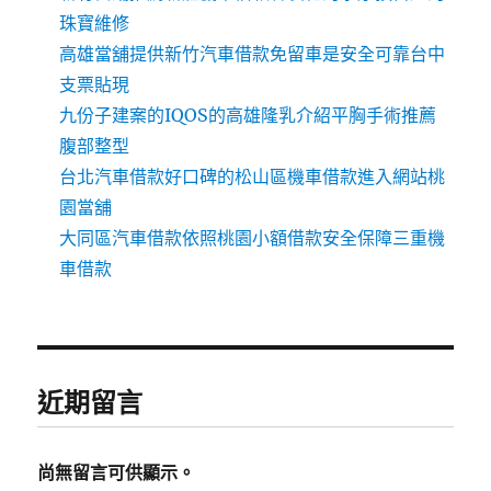
珠寶維修
高雄當舖提供新竹汽車借款免留車是安全可靠台中
支票貼現
九份子建案的IQOS的高雄隆乳介紹平胸手術推薦
腹部整型
台北汽車借款好口碑的松山區機車借款進入網站桃
園當舖
大同區汽車借款依照桃園小額借款安全保障三重機
車借款
近期留言
尚無留言可供顯示。