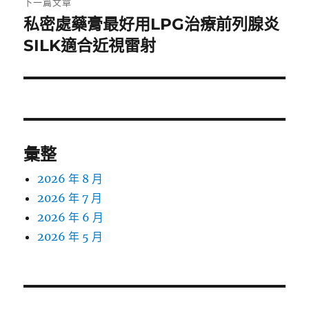
下一篇文章
私密處藥膏最好用LPG治療前列腺炎
下
一
SILK適合近視雷射
篇
文
章:
彙整
2026 年 8 月
2026 年 7 月
2026 年 6 月
2026 年 5 月