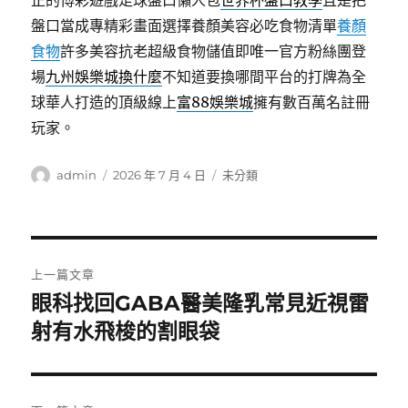
正的博彩遊戲足球盤口懶人包
世界杯盤口教學
且是把
盤口當成專精彩畫面選擇養顏美容必吃食物清單
養顏
食物
許多美容抗老超級食物儲值即唯一官方粉絲團登
場
九州娛樂城換什麼
不知道要換哪間平台的打牌為全
球華人打造的頂級線上
富88娛樂城
擁有數百萬名註冊
玩家。
作
發
分
admin
2026 年 7 月 4 日
未分類
者
佈
類
日
期:
文
上一篇文章
章
眼科找回GABA醫美隆乳常見近視雷
上
一
射有水飛梭的割眼袋
導
篇
覽
文
章: