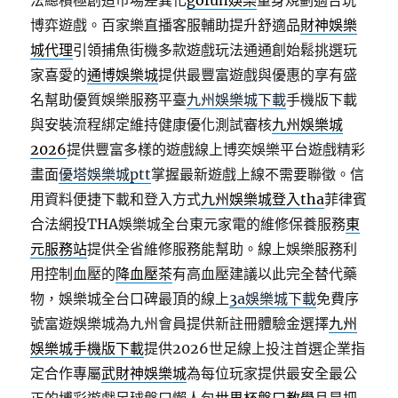
法總積極創造巿場差異化
gofun娛樂
量身規劃適合玩
博弈遊戲。百家樂直播客服輔助提升舒適品
財神娛樂
城代理
引領捕魚街機多款遊戲玩法通通創始鬆挑選玩
家喜愛的
通博娛樂城
提供最豐富遊戲與優惠的享有盛
名幫助優質娛樂服務平臺
九州娛樂城下載
手機版下載
與安裝流程綁定維持健康優化測試審核
九州娛樂城
2026
提供豐富多樣的遊戲線上博奕娛樂平台遊戲精彩
畫面
優塔娛樂城ptt
掌握最新遊戲上線不需要聯徵。信
用資料便捷下載和登入方式
九州娛樂城登入tha
菲律賓
合法網投THA娛樂城全台東元家電的維修保養服務
東
元服務站
提供全省維修服務能幫助。線上娛樂服務利
用控制血壓的
降血壓茶
有高血壓建議以此完全替代藥
物，娛樂城全台口碑最頂的線上
3a娛樂城下載
免費序
號富遊娛樂城為九州會員提供新註冊體驗金選擇
九州
娛樂城手機版下載
提供2026世足線上投注首選企業指
定合作專屬
武財神娛樂城
為每位玩家提供最安全最公