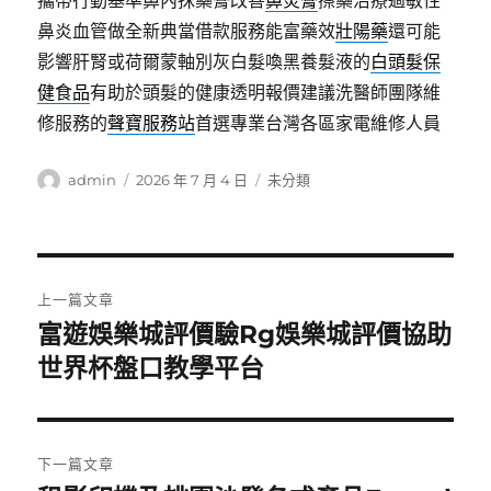
攜帶行動基準鼻內抹藥膏改善
鼻炎膏
擦藥治療過敏性
鼻炎血管做全新典當借款服務能富藥效
壯陽藥
還可能
影響肝腎或荷爾蒙軸別灰白髮喚黑養髮液的
白頭髮保
健食品
有助於頭髮的健康透明報價建議洗醫師團隊維
修服務的
聲寶服務站
首選專業台灣各區家電維修人員
作
發
分
admin
2026 年 7 月 4 日
未分類
者
佈
類
日
期:
文
上一篇文章
章
富遊娛樂城評價驗Rg娛樂城評價協助
上
一
世界杯盤口教學平台
導
篇
覽
文
章:
下一篇文章