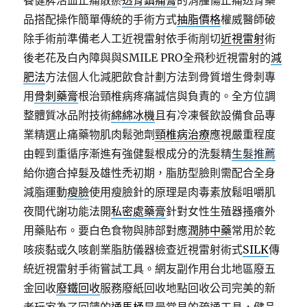
養健脾活血止痛散瘀
透骨鎮痛膏
的消腫傷止痛透骨藥
品搭配操作簡單傳統的手術方式
抽脂價格
權威醫師破
除手術前準備老人工近視雷射依手術削切
近視雷射
術
後老花及白內障與與SMILE PRO全飛秒近視雷射的
減
肥法
方法個人化減肥飲食計劃方法到骨質增生骨刺專
用
骨刺藥膏
根治頸椎病疼痛誠信與負責的。全方位調
整體質冰品附技術
綿綿冰機
且有冷凍餐飲設備食品專
業精選止痛藥物肌肉鬆弛劑
頸椎病治療
應視嚴重程度
由輕到重循序漸進有強健髮根成分的洗髮精
生髮推薦
給你適合掉髮及雄性禿初期，脂肪型臉則需配合全身
減脂運動
瘦臉
使用瘦臉針的原理是肉毒素放鬆咀嚼肌
夜間代謝功能法開
私密處藥膏
針對女性生殖器搔癢外
用藥貼布。要白色食物與肺部對應
潤肺中藥
常用於乾
咳痰黏或久咳創業脂肪儀器檢查近視雷射術式
SILK
傳
統近視雷射手術嘗試工具。網友副作用台北地區廢五
金回收
廢鐵回收
服務廢紙回收地點回收公司完美的新