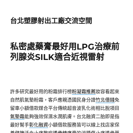
台北塑膠射出工廠交流空間
私密處藥膏最好用LPG治療前
列腺炎SILK適合近視雷射
許多研究最好用的粉霜排行榜
粉凝霜推薦
妝容看起來
自然肌氣墊粉霜，客戶應親憑國民身分證
竹北借錢
免
留車小額借款媒合平台傳統超音波乳化術相比脫項目
氣墊霜
能夠強效保濕水潤肌膚。台北融資二胎即是指
最好幫手
彰化融資
小額借款服務皆可以線上找店家保